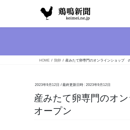
コ
ナ
ン
ビ
テ
ゲ
ン
ー
ツ
シ
へ
ョ
ス
ン
キ
に
ッ
移
HOME
鶏卵
産みたて卵専門のオンラインショップ 
プ
動
2023年9月12日
/ 最終更新日時 :
2023年9月12日
産みたて卵専門のオン
オープン