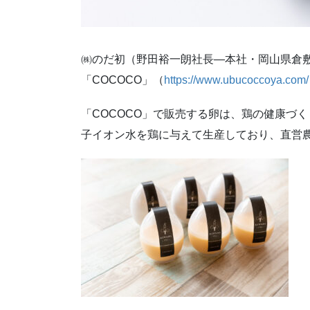
㈱のだ初（野田裕一朗社長―本社・岡山県倉
「COCOCO」（
https://www.ubucoccoya.com/
「COCOCO」で販売する卵は、鶏の健康づ
子イオン水を鶏に与えて生産しており、直営農