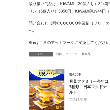
取り扱い商品は、KIWAMI（30個入り）324
リン（6個入り）3350円、KIWAMI鶏1944
問い合わせは同社COCOCO事業部（フリーダイヤル012
へ。
※●は半角のアットマークに変換してください
鶏卵
、
ニュース
、
新製品
カテゴリー
鶏卵
前の記事
月見ファミリー今年は
7種類 日本マクドナ
ルド
2023年9月12日