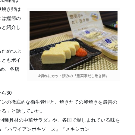
2商品は
厚焼き卵は
には鰹節の
ると紹介し
るためつぶ
こともポイ
ため、各店
4切れにカット済みの『惣菜亭だし巻き卵』
ら30
インの徹底的な衛生管理と、焼きたての卵焼きを最善の
きる」と話していた。
と4種具材の中華サラダ』や、各国で親しまれている味を
 『ハワイアンポキソース』『メキシカン