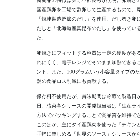
新商品の特徴は矢野本部長らが説明。卵焼きの
国産鶏卵を工場で割卵して生産するもので、
「焼津製造鰹節のだし」を使用。だし巻き卵
だしと「北海道産真昆布のだし」を使ってい
た。
卵焼きにフィットする容器は一定の硬度があ
れにくく、電子レンジでそのまま加熱できる
ント。また、100グラムいう小容量タイプの
舗の食品ロス削減にも貢献する。
保存料不使用だが、賞味期間は冷蔵で製造日か
日。惣菜亭シリーズの開発担当者は「生産ラ
方法でパッキングすることで高品質を維持で
このほか、主にタイ産鶏肉を使った『チキン
手軽に楽しめる「世界のソース」シリーズから