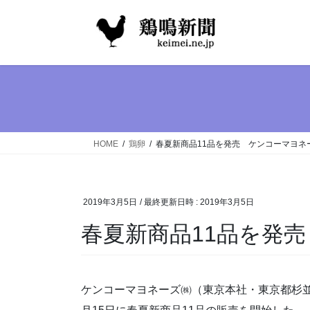
コ
ナ
ン
ビ
テ
ゲ
ン
ー
ツ
シ
へ
ョ
ス
ン
キ
に
ッ
移
HOME
鶏卵
春夏新商品11品を発売 ケンコーマヨネ
プ
動
2019年3月5日
/ 最終更新日時 :
2019年3月5日
春夏新商品11品を発
ケンコーマヨネーズ㈱（東京本社・東京都杉並