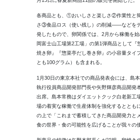
月15日に春夏新商品11品の販売を開始した。
各商品とも、①おいしさと楽しさ②作業性と
さ③食品ロス（使い残し）の削減――などを
発したもので、卵関係では、2月から稼働を始
岡富士山工場第2工場」の第1弾商品として『
焼き卵』『惣菜亭だし巻き卵』の小容量タイ
とも100グラム）も含まれる。
1月30日の東京本社での商品発表会には、島
執行役員商品開発部門長や矢野輝彦商品開発
出席。島本常務はダイエットクック白老新工場
場の着実な稼働で生産体制を強化するととも
の上で「これまで蓄積してきた商品開発力と
食の世界・食の可能性を広げることが我々の