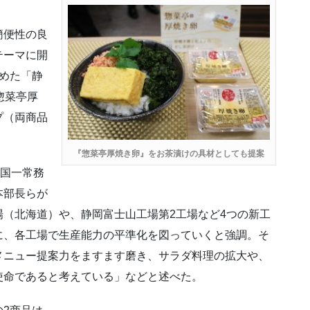
簡便性の良
テーマに開
めた「静
惣菜亭厚
プ（両商品
『惣菜亭厚焼き卵』をお茶漬けの具材としても提案
本国一常務
本部長らが
（北海道）や、静岡富士山工場第2工場など4つの新工
に、各工場で生産能力の平準化を図っていくと強調。そ
メニュー提案力をますます磨き、サラダ料理の拡大や、
使命であると考えている」などと述べた。