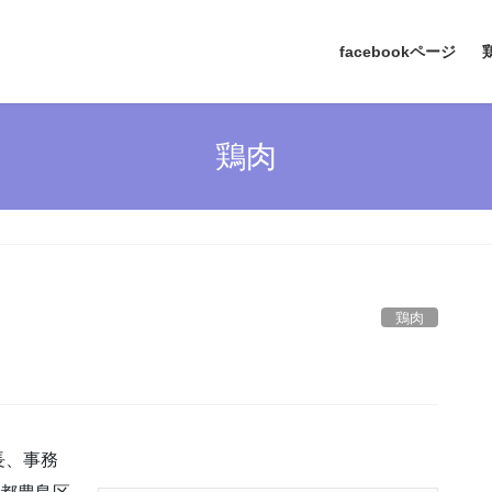
facebookページ
鶏肉
鶏肉
長、事務