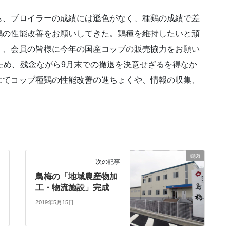
も、ブロイラーの成績には遜色がなく、種鶏の成績で差
鶏の性能改善をお願いしてきた。鶏種を維持したいと頑
く、会員の皆様に今年の国産コッブの販売協力をお願い
ため、残念ながら9月末での撤退を決意せざるを得なか
にてコッブ種鶏の性能改善の進ちょくや、情報の収集、
鶏肉
次の記事
鳥梅の「地域農産物加
工・物流施設」完成
2019年5月15日