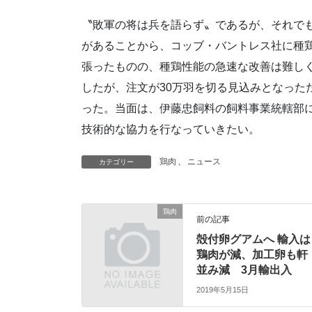
〝敗軍の将は兵を語らず〟であるが、それで
があることから、コッブ・バントレス社に種
張ったものの、種鶏性能の急速な改善は難し
したが、注文が30万羽を切る見込みとなった
った。当面は、伊藤忠飼料の飼料事業統轄部
技術的な協力を行なっていきたい。
鶏肉
、
ニュース
カテゴリー
鶏肉
前の記事
殻付卵グアムへ 輸入は
鶏肉が減、加工卵も軒
並み減 3月輸出入
2019年5月15日