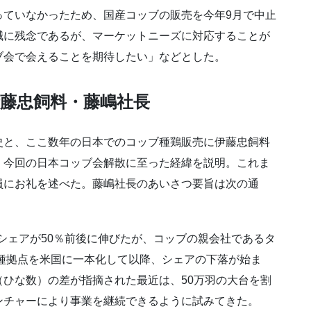
っていなかったため、国産コッブの販売を今年9月で中止
誠に残念であるが、マーケットニーズに対応することが
ブ会で会えることを期待したい」などとした。
伊藤忠飼料・藤嶋社長
史と、ここ数年の日本でのコッブ種鶏販売に伊藤忠飼料
、今回の日本コッブ会解散に至った経緯を説明。これま
員にお礼を述べた。藤嶋社長のあいさつ要旨は次の通
のシェアが50％前後に伸びたが、コッブの親会社であるタ
育種拠点を米国に一本化して以降、シェアの下落が始ま
ひな数）の差が指摘された最近は、50万羽の大台を割
ンチャーにより事業を継続できるように試みてきた。