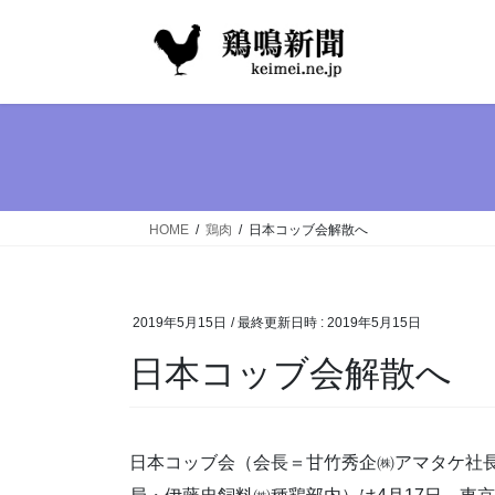
コ
ナ
ン
ビ
テ
ゲ
ン
ー
ツ
シ
へ
ョ
ス
ン
キ
に
ッ
移
HOME
鶏肉
日本コッブ会解散へ
プ
動
2019年5月15日
/ 最終更新日時 :
2019年5月15日
日本コッブ会解散へ
日本コッブ会（会長＝甘竹秀企㈱アマタケ社