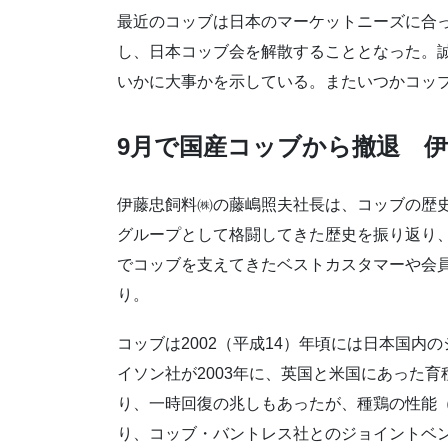
最近のコッブは日本のマーケットニーズに合
し、日本コッブ会を解散することとなった。
いかに大事かを示している。またいつかコッ
9月で国産コッブから撤退 
伊藤忠飼料㈱の藤嶋照夫社長は、コッブの歴
グループとして格闘してきた歴史を振り返り
でコッブを支えてきたベストカスタマーや会
り。
コッブは2002（平成14）年頃には日本国内
イソン社が2003年に、英国と米国にあった
り、一時回復の兆しもあったが、種鶏の性能（
り、コッブ・バントレス社とのジョイントベ