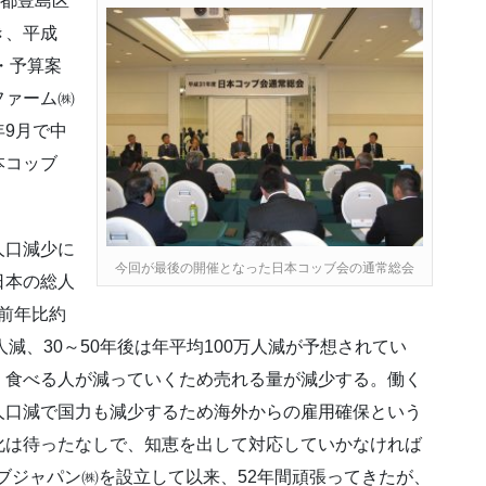
京都豊島区
き、平成
・予算案
ファーム㈱
9月で中
本コッブ
人口減少に
今回が最後の開催となった日本コッブ会の通常総会
日本の総人
は前年比約
万人減、30～50年後は年平均100万人減が予想されてい
、食べる人が減っていくため売れる量が減少する。働く
人口減で国力も減少するため海外からの雇用確保という
化は待ったなしで、知恵を出して対応していかなければ
ッブジャパン㈱を設立して以来、52年間頑張ってきたが、