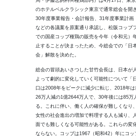
局・伊藤忠飼料㈱種鶏部内）は4月17日、東
のホテルベルクラシック東京で通常総会を開
30年度事業報告・会計報告、31年度事業計画
などの各議案を原案通り承認し、松阪コッブ
での国産コッブ種鶏の販売を今年（令和元）年
止することが決まったため、今総会での「日
会」解散を決めた。
総会の冒頭あいさつした甘竹会長は、日本が
よって劇的に変化していく可能性について「
口は2008年をピークに減少に転じ、2018年
26万人減の1億2644万人で、30年後には85
る。これに伴い、働く人の確保が難しくなり
女性の社会進出の増加で料理する人も減り、
面でも難しくなる可能性がある。これらの変
ならない。コッブは1967（昭和42）年にコ