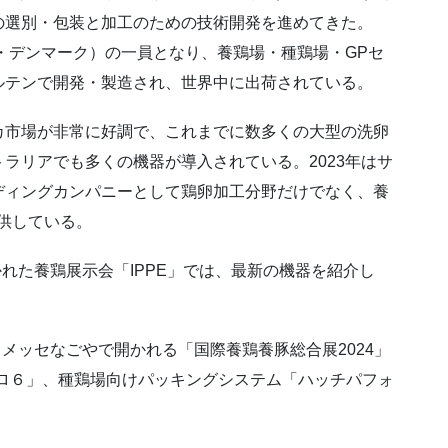
の選別・包装と加工のための技術開発を進めてきた。
社・デンマーク）の一員となり、養鶏場・種鶏場・GPセ
ルテンで開発・製造され、世界中に出荷されている。
カ市場が非常に好調で、これまでに数多くの大型の洗卵
ラリアでも多くの機器が導入されている。2023年はサ
ディングカンパニーとして鶏卵加工分野だけでなく、養
供している。
かれた養鶏展示会「IPPE」では、最新の機器を紹介し
トメッセなごやで開かれる「国際養鶏養豚総合展2024」
プロ６」、種鶏場向けパッキングシステム「ハッチパフォ