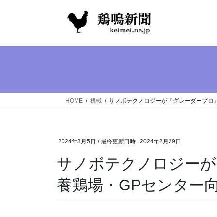
コ
ナ
ン
ビ
テ
ゲ
ン
ー
ツ
シ
へ
ョ
ス
ン
キ
に
ッ
移
HOME
機械
サノボテクノロジーが『グレーダープロ
プ
動
2024年3月5日
/ 最終更新日時 :
2024年2月29日
サノボテクノロジー
養鶏場・GPセンター