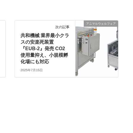
アニマルウェルフェア
次の記事
共和機械 業界最小クラ
スの安楽死装置
『EUB-2』発売 CO2
使用量抑え、小規模孵
化場にも対応
2025年7月15日