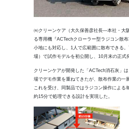
㈲クリーンケア（大久保善彦社長―本社・大
る専用機『ACTechクローラー型ラジコン
小地にも対応し、1人で広範囲に散布できる。7
場）で試作モデルを初公開し、10月末の正式
クリーンケアが開発した「ACTech消石灰
場でデモ作業を重ねてきたが、散布作業の一
これを受け、同製品ではラジコン操作による単
約15分で処理できる設計を実現した。