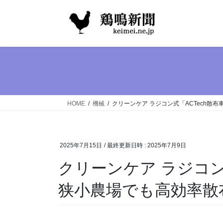
コ
ナ
ン
ビ
テ
ゲ
ン
ー
ツ
シ
へ
ョ
ス
ン
キ
に
ッ
移
HOME
機械
クリーンケア ラジコン式「ACTech散
プ
動
2025年7月15日
/ 最終更新日時 :
2025年7月9日
クリーンケア ラジコン
狭小農場でも高効率散