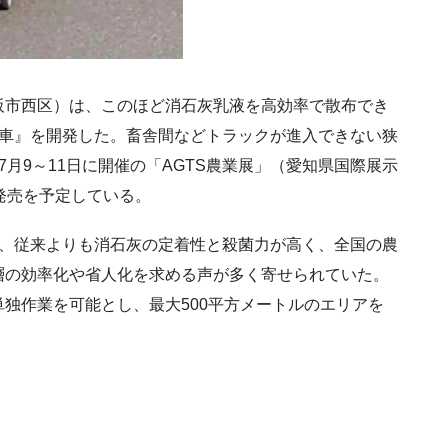
阪市西区）は、このほど消石灰乳液を高効率で散布でき
散布車』を開発した。畜舎間などトラックが進入できない狭
月9～11日に開催の「AGTS農業展」（愛知県国際展示
発売を予定している。
」は、従来よりも消石灰の定着性と殺菌力が高く、全国の農
層の効率化や省人化を求める声が多く寄せられていた。
独作業を可能とし、最大500平方メートルのエリアを