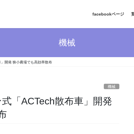
facebookページ
機械
布車」開発 狭小農場でも高効率散布
機械
式「ACTech散布車」開発
布