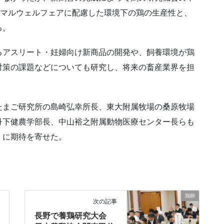
ニマルウェルフェアに配慮した環境下の鶏の生産性と、
る。
るアスリート・妊婦向け新商品の開発や、飼養環境が鶏
対策の課題などについても研究し、将来の畜産業界を担
たまご研究所の島崎弘幸所長、東大附属牧場の桑原牧場
丹下健農学部長、中山裕之附属動物医療センター長らも
」に期待を寄せた。
鶏卵
次の記事
長野で養鶏研究大会