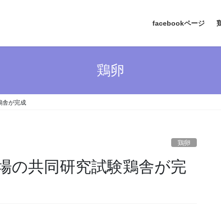
facebookページ
鶏卵
鶏舎が完成
鶏卵
場の共同研究試験鶏舎が完