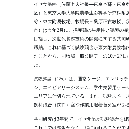
イセ食品㈱（佐藤七夫社長―東京本部・東京
区）と東京大学大学院農学生命科学研究科附
称・東大附属牧場、牧場長＝桑原正貴教授、
市）は今年2月に、採卵鶏の生産性と鶏卵の品
目指し、次世代養鶏技術の開発に関する共同
締結。これに基づく試験鶏舎が東大附属牧場
たことから、同牧場一般公開デーの10月27日
た。
試験鶏舎（1棟）は、通常ケージ、エンリッチ
ジ、エイビアリーシステム、学生実習用ケージ
エリアに仕切られている。また、試験スペー
飼料混合（撹拌）室や作業用服着替え室があ
共同研究は3年間で、イセ食品が試験鶏舎を
これまでは鶏舎がなく、鶏に触れることがで