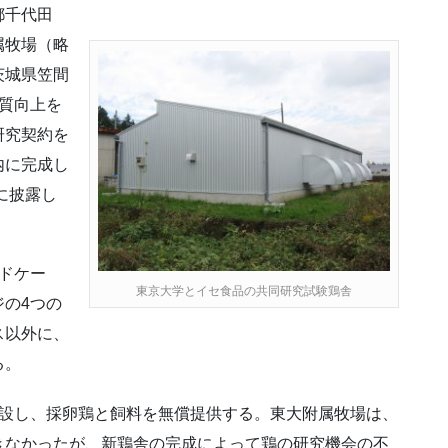
都千代田
属牧場（略
茨城県笠間
質向上を
研究契約を
内に完成し
に披露し
ドケー
東京大学とイセ食品の共同研究試験鶏舎
の4つの
ス以外に、
る。
建設し、採卵鶏と飼料を無償提供する。東大附属牧場は、
きなかったが、新鶏舎の完成によって鶏の研究機会の不