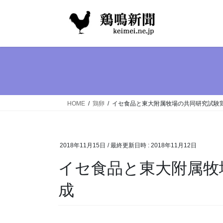
コ
ナ
ン
ビ
テ
ゲ
ン
ー
ツ
シ
へ
ョ
ス
ン
キ
に
ッ
移
HOME
鶏卵
イセ食品と東大附属牧場の共同研究試験
プ
動
2018年11月15日
/ 最終更新日時 :
2018年11月12日
イセ食品と東大附属牧
成