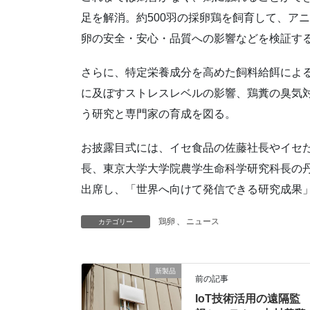
足を解消。約500羽の採卵鶏を飼育して、ア
卵の安全・安心・品質への影響などを検証す
さらに、特定栄養成分を高めた飼料給餌によ
に及ぼすストレスレベルの影響、鶏糞の臭気
う研究と専門家の育成を図る。
お披露目式には、イセ食品の佐藤社長やイセ
長、東京大学大学院農学生命科学研究科長の
出席し、「世界へ向けて発信できる研究成果
鶏卵
、
ニュース
カテゴリー
新製品
前の記事
IoT技術活用の遠隔監