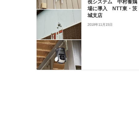
視システム 中村養鶏
場に導入 NTT東・茨
城支店
2018年11月15日