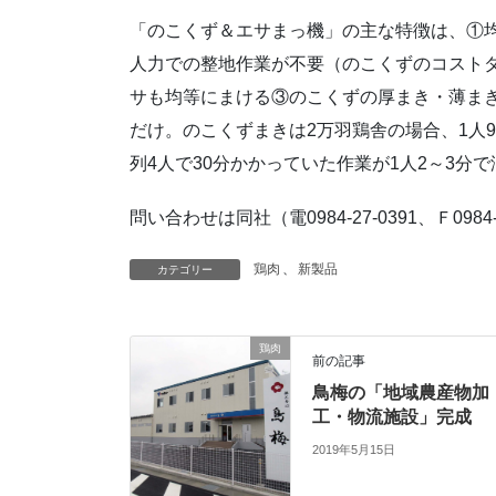
「のこくず＆エサまっ機」の主な特徴は、①
人力での整地作業が不要（のこくずのコストダ
サも均等にまける③のこくずの厚まき・薄ま
だけ。のこくずまきは2万羽鶏舎の場合、1人9
列4人で30分かかっていた作業が1人2～3分
問い合わせは同社（電0984-27-0391、Ｆ0984-
鶏肉
、
新製品
カテゴリー
鶏肉
前の記事
鳥梅の「地域農産物加
工・物流施設」完成
2019年5月15日