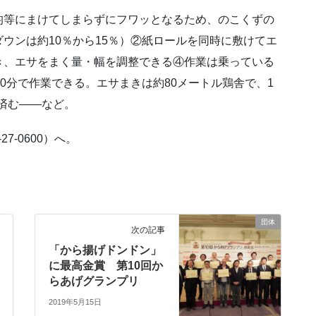
均等にまけてしまらずにフワッとなるため、のこくずの
ウンは約10％から15％）②紙ロールを同時に敷けてエ
き、エサをまく量・幅を調整できる④作業は乗っている
0分で作業できる。エサまきは約80メートル鶏舎で、1
で済む――など。
27-0600）へ。
団体
次の記事
「から揚げドンドン」
に最高金賞 第10回か
らあげグランプリ
2019年5月15日