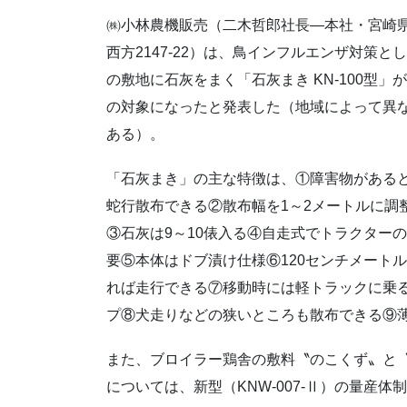
㈱小林農機販売（二木哲郎社長―本社・宮崎
西方2147-22）は、鳥インフルエンザ対策と
の敷地に石灰をまく「石灰まき KN-100型」
の対象になったと発表した（地域によって異
ある）。
「石灰まき」の主な特徴は、①障害物がある
蛇行散布できる②散布幅を1～2メートルに調
③石灰は9～10俵入る④自走式でトラクター
要⑤本体はドブ漬け仕様⑥120センチメート
れば走行できる⑦移動時には軽トラックに乗
プ⑧犬走りなどの狭いところも散布できる⑨
また、ブロイラー鶏舎の敷料〝のこくず〟と
については、新型（KNW-007-Ⅱ）の量産体