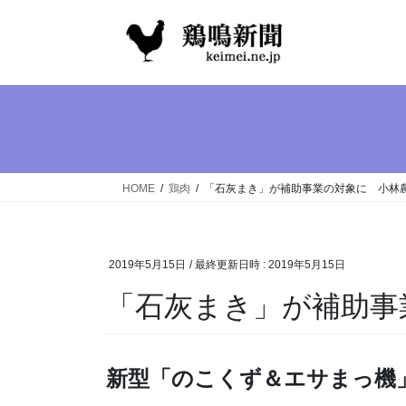
コ
ナ
ン
ビ
テ
ゲ
ン
ー
ツ
シ
へ
ョ
ス
ン
キ
に
ッ
移
HOME
鶏肉
「石灰まき」が補助事業の対象に 小林
プ
動
2019年5月15日
/ 最終更新日時 :
2019年5月15日
「石灰まき」が補助事
新型「のこくず＆エサまっ機