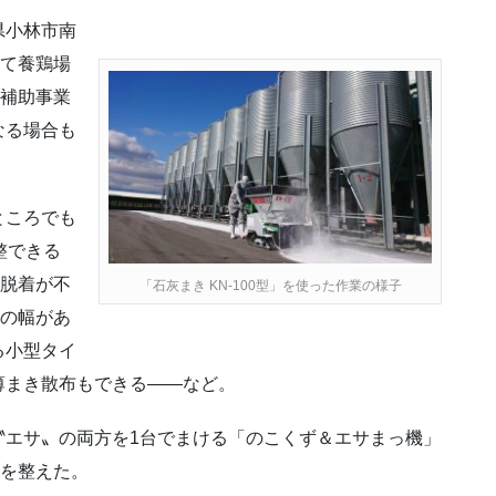
県小林市南
して養鶏場
が補助事業
なる場合も
ところでも
整できる
の脱着が不
「石灰まき KN-100型」を使った作業の様子
ルの幅があ
る小型タイ
薄まき散布もできる――など。
〝エサ〟の両方を1台でまける「のこくず＆エサまっ機」
制を整えた。