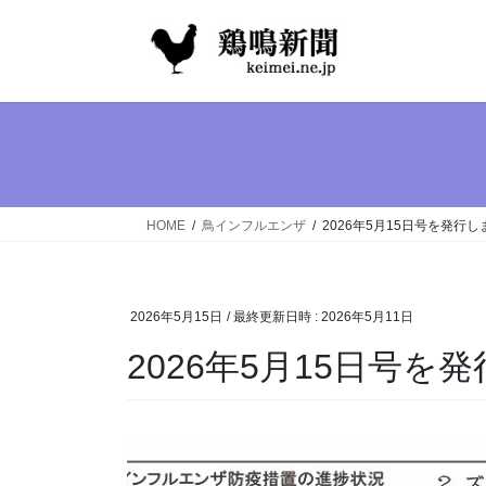
コ
ナ
ン
ビ
テ
ゲ
ン
ー
ツ
シ
へ
ョ
ス
ン
キ
に
ッ
移
HOME
鳥インフルエンザ
2026年5月15日号を発行し
プ
動
2026年5月15日
/ 最終更新日時 :
2026年5月11日
2026年5月15日号を