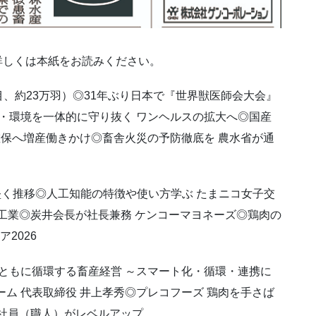
。詳しくは本紙をお読みください。
例目、約23万羽）◎31年ぶり日本で『世界獣医師会大会』
物・環境を一体的に守り抜く ワンヘルスの拡大へ◎国産
給確保へ増産働きかけ◎畜舎火災の予防徹底を 農水省が通
堅く推移◎人工知能の特徴や使い方学ぶ たまニコ女子交
ド工業◎炭井会長が社長兼務 ケンコーマヨネーズ◎鶏肉の
2026
とともに循環する畜産経営 ～スマート化・循環・連携に
ム 代表取締役 井上孝秀◎プレコフーズ 鶏肉を手さば
で社員（職人）がレベルアップ