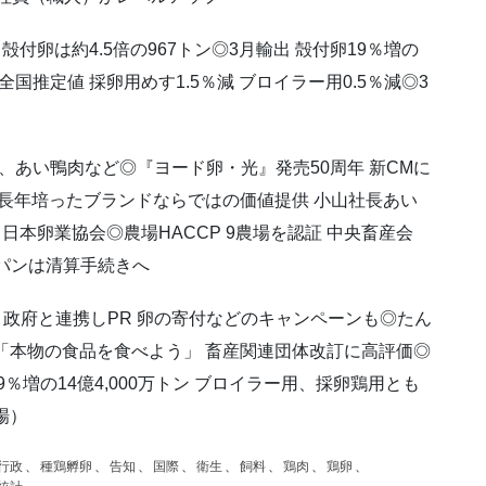
ン 殻付卵は約4.5倍の967トン◎3月輸出 殻付卵19％増の
け全国推定値 採卵用めす1.5％減 ブロイラー用0.5％減◎3
、あい鴨肉など◎『ヨード卵・光』発売50周年 新CMに
 長年培ったブランドならではの価値提供 小山社長あい
日本卵業協会◎農場HACCP 9農場を認証 中央畜産会
ャパンは清算手続きへ
 政府と連携しPR 卵の寄付などのキャンペーンも◎たん
「本物の食品を食べよう」 畜産関連団体改訂に高評価◎
9％増の14億4,000万トン ブロイラー用、採卵鶏用とも
場）
行政
、
種鶏孵卵
、
告知
、
国際
、
衛生
、
飼料
、
鶏肉
、
鶏卵
、