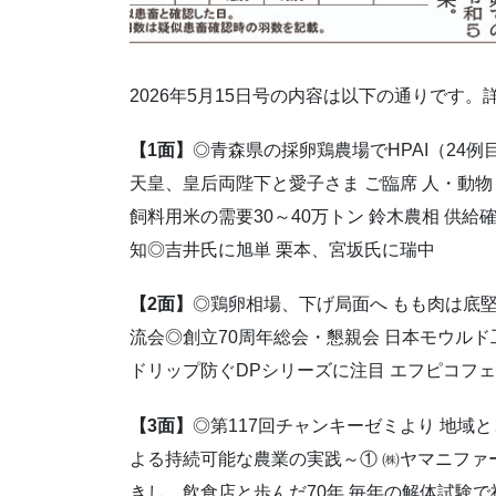
2026年5月15日号の内容は以下の通りです
【1面】
◎青森県の採卵鶏農場でHPAI（24
天皇、皇后両陛下と愛子さま ご臨席 人・動
飼料用米の需要30～40万トン 鈴木農相 供
知◎吉井氏に旭単 栗本、宮坂氏に瑞中
【2面】
◎鶏卵相場、下げ局面へ もも肉は底
流会◎創立70周年総会・懇親会 日本モウル
ドリップ防ぐDPシリーズに注目 エフピコフェア
【3面】
◎第117回チャンキーゼミより 地域
よる持続可能な農業の実践～① ㈱ヤマニファー
きし、飲食店と歩んだ70年 毎年の解体試験