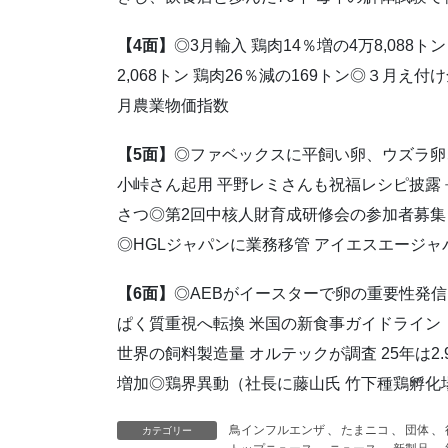
【4面】
◎3月輸入 鶏肉14％増の4万8,088ト
2,068トン 鶏肉26％減の169トン◎３月え付
月農業物価指数
【5面】
◎ファベックスに平飼い卵、ウズラ卵
小峠さん起用 平野レミさんも祝福レシピ披露
さつ◎第2回中核人財育成研修会の参加者募集 
◎HGLジャパンに業務移管 アイエスエージ
【6面】
◎AEBがイースターで卵の重要性発信
ぱく質重視へ転換 米国の新食事ガイドライン
世界の飼料製造量 オルテックが調査 25年は2.
増加◎鶏界異動（社長に藤山氏 竹下種鶏孵化
鳥インフルエンザ
、
たまニコ
、
団体
、
カテゴリー