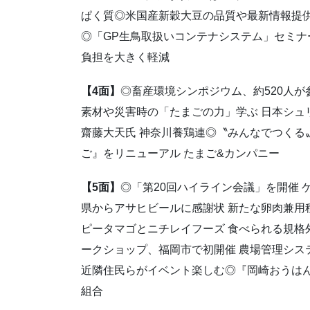
ぱく質◎米国産新穀大豆の品質や最新情報提供 
◎「GP生鳥取扱いコンテナシステム」セミナ
負担を大きく軽減
【4面】
◎畜産環境シンポジウム、約520人
素材や災害時の「たまごの力」学ぶ 日本シュ
齋藤大天氏 神奈川養鶏連◎〝みんなでつくる
ご』をリニューアル たまご&カンパニー
【5面】
◎「第20回ハイライン会議」を開催 
県からアサヒビールに感謝状 新たな卵肉兼用
ピータマゴとニチレイフーズ 食べられる規格
ークショップ、福岡市で初開催 農場管理システ
近隣住民らがイベント楽しむ◎『岡崎おうはん
組合