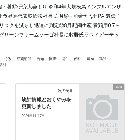
協・養鶏研究大会より 令和4年大規模鳥インフルエンザ
食品㈱代表取締役社長 岩月顕司◎新たなHPAI遺伝子
リスクを減らし迅速に判定◎8月配飼生産 養鶏用0.7％
C▽グリーンファームソーゴ社長に牧野氏▽ワイピーテッ
、
行政
、
種鶏孵卵
、
告知
、
国際
、
衛生
、
飼料
、
鶏肉
、
鶏卵
、
統計
鶏肉
次の記事
統計情報とおくやみを
更新しました
2024年11月7日