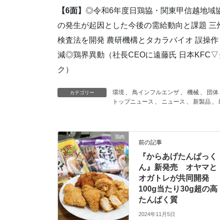
【6面】
◎令和6年度日鶏協・関東甲信越地域
の発生が起因とした今後の需給動向と課題 三州
検査法を開発 農研機構とタカラバイオ 誤操作
減◎鶏界異動（社長CEOに遠藤氏 日本KF
ク）
環境
、
鳥インフルエンザ
、
機械
、
団体
カテゴリー
トップニュース
、
ニュース
、
新製品
、
鶏肉
前の記事
『からあげたんぱっく
ん』新発売 オヤマと
オガトレが共同開発
100g当たり30g超の高
たんぱく質
2024年11月5日