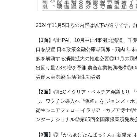
2024年11月5日号の内容は以下の通りです
【1面】
◎HPAI、10月中に4事例 北海道
口を設置 日本政策金融公庫◎鶏卵・鶏肉 年
多を解消する消費拡大の推進必要◎11月の鶏肉
出回り量2.3％増を予測 農畜産業振興機構◎
労働大臣表彰 生活衛生功労者
【2面】
◎IECイタリア・ベネチア会議より 
し、ワクチン導入へ〝跳躍〟を ジョンズ・ホ
衛生シニアフェロー イラリア・カプア博士◎
ンターナショナル◎第65回全国家保業績発表
【3面】
◎『からあげたんぱっくん』新発売 オヤ