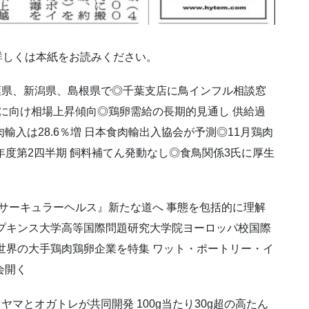
。詳しくは本紙をお読みください。
、千葉県、新潟県、島根県で◎千葉支店に鳥インフル相談窓
末に向け相場上昇傾向◎鶏卵需給の長期的見通し 供給過
輸入は28.6％増 日本食肉輸出入協会が予測◎11月鶏肉
6年度第2四半期 飼料補てん発動なし◎食鳥関係3氏に厚生
『サーキュラーヘルス』新たな道へ 事態を包括的に理解
プキンス大学高等国際問題研究大学院ヨーロッパ校国際
世界の大手鶏肉鶏卵企業を特集 ワット・ポートリー・イ
会開く
マとオガトレが共同開発 100g当たり30g超の高たん