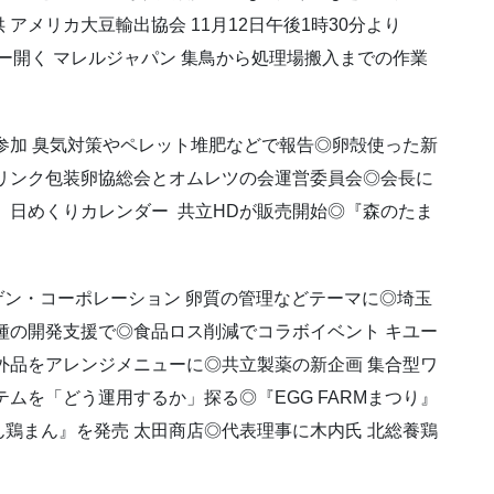
アメリカ大豆輸出協会 11月12日午後1時30分より
ー開く マレルジャパン 集鳥から処理場搬入までの作業
が参加 臭気対策やペレット堆肥などで報告◎卵殻使った新
リンク包装卵協総会とオムレツの会運営委員会◎会長に
〟日めくりカレンダー 共立HDが販売開始◎『森のたま
ゲン・コーポレーション 卵質の管理などテーマに◎埼玉
種の開発支援で◎食品ロス削減でコラボイベント キユー
外品をアレンジメニューに◎共立製薬の新企画 集合型ワ
ムを「どう運用するか」探る◎『EGG FARMまつり』
鶏まん』を発売 太田商店◎代表理事に木内氏 北総養鶏