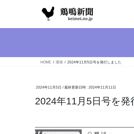
コ
ナ
ン
ビ
テ
ゲ
ン
ー
ツ
シ
へ
ョ
ス
ン
キ
に
ッ
移
HOME
環境
2024年11月5日号を発行しました
プ
動
2024年11月5日
/ 最終更新日時 :
2024年11月11日
2024年11月5日号を