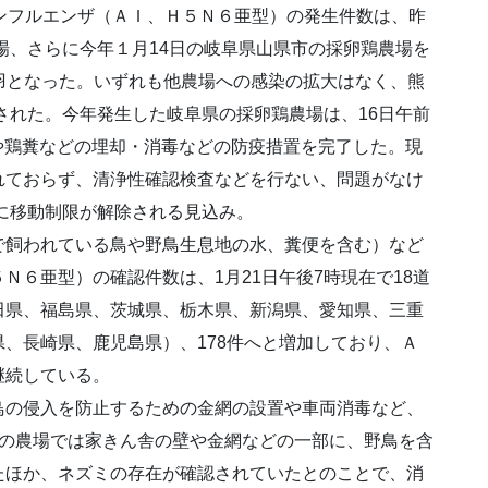
ンフルエンザ（ＡＩ、Ｈ５Ｎ６亜型）の発生件数は、昨
農場、さらに今年１月14日の岐阜県山県市の採卵鶏農場を
00羽となった。いずれも他農場への感染の拡大はなく、熊
除された。今年発生した岐阜県の採卵鶏農場は、16日午前
鶏や鶏糞などの埋却・消毒などの防疫措置を完了した。現
れておらず、清浄性確認検査などを行ない、問題がなけ
日に移動制限が解除される見込み。
で飼われている鳥や野鳥生息地の水、糞便を含む）など
Ｎ６亜型）の確認件数は、1月21日午後7時現在で18道
田県、福島県、茨城県、栃木県、新潟県、愛知県、三重
、長崎県、鹿児島県）、178件へと増加しており、Ａ
継続している。
鳥の侵入を防止するための金網の設置や車両消毒など、
での農場では家きん舎の壁や金網などの一部に、野鳥を含
たほか、ネズミの存在が確認されていたとのことで、消