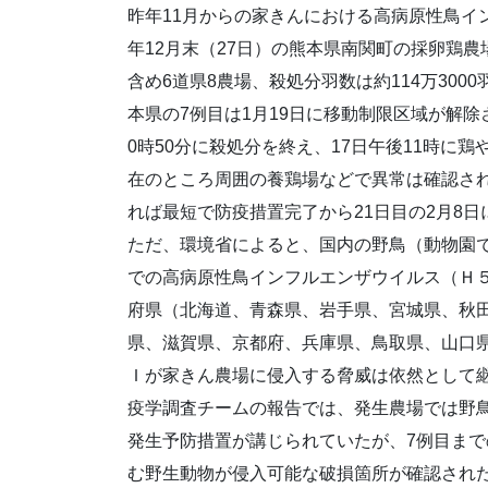
昨年11月からの家きんにおける高病原性鳥イ
年12月末（27日）の熊本県南関町の採卵鶏
含め6道県8農場、殺処分羽数は約114万30
本県の7例目は1月19日に移動制限区域が解
0時50分に殺処分を終え、17日午後11時に
在のところ周囲の養鶏場などで異常は確認さ
れば最短で防疫措置完了から21日目の2月8
ただ、環境省によると、国内の野鳥（動物園
での高病原性鳥インフルエンザウイルス（Ｈ５
府県（北海道、青森県、岩手県、宮城県、秋
県、滋賀県、京都府、兵庫県、鳥取県、山口県
Ｉが家きん農場に侵入する脅威は依然として
疫学調査チームの報告では、発生農場では野
発生予防措置が講じられていたが、7例目ま
む野生動物が侵入可能な破損箇所が確認され