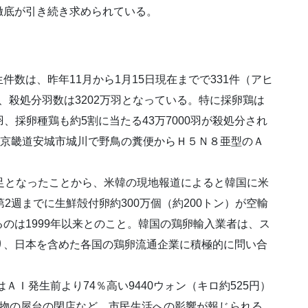
徹底が引き続き求められている。
数は、昨年11月から1月15日現在までで331件（アヒ
り、殺処分羽数は3202万羽となっている。特に採卵鶏は
万羽、採卵種鶏も約5割に当たる43万7000羽が殺処分され
、京畿道安城市城川で野鳥の糞便からＨ５Ｎ８亜型のＡ
足となったことから、米韓の現地報道によると韓国に米
2週までに生鮮殻付卵約300万個（約200トン）が空輸
のは1999年以来とのこと。韓国の鶏卵輸入業者は、ス
り、日本を含めた各国の鶏卵流通企業に積極的に問い合
ＡＩ発生前より74％高い9440ウォン（キロ約525円）
名物の屋台の閉店など、市民生活への影響が報じられる