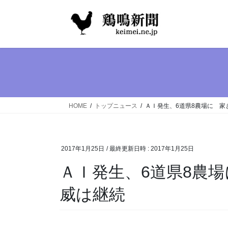
コ
ナ
ン
ビ
テ
ゲ
ン
ー
ツ
シ
へ
ョ
ス
ン
キ
に
ッ
移
HOME
トップニュース
ＡＩ発生、6道県8農場に 家
プ
動
2017年1月25日
/ 最終更新日時 :
2017年1月25日
ＡＩ発生、6道県8農
威は継続