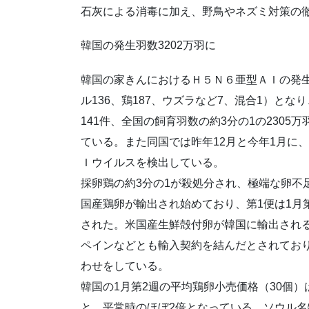
石灰による消毒に加え、野鳥やネズミ対策の
韓国の発生羽数3202万羽に
韓国の家きんにおけるＨ５Ｎ６亜型ＡＩの発生件
ル136、鶏187、ウズラなど7、混合1）とな
141件、全国の飼育羽数の約3分の1の2305
ている。また同国では昨年12月と今年1月に
Ｉウイルスを検出している。
採卵鶏の約3分の1が殺処分され、極端な卵不
国産鶏卵が輸出され始めており、第1便は1月第
された。米国産生鮮殻付卵が韓国に輸出される
ペインなどとも輸入契約を結んだとされてお
わせをしている。
韓国の1月第2週の平均鶏卵小売価格（30個）は
と、平常時のほぼ2倍となっている。ソウル