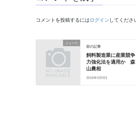
コメントを投稿するには
ログイン
してくださ
ニュース
前の記事
飼料製造業に産業競争
力強化法を適用か 森
山農相
2016年4月5日