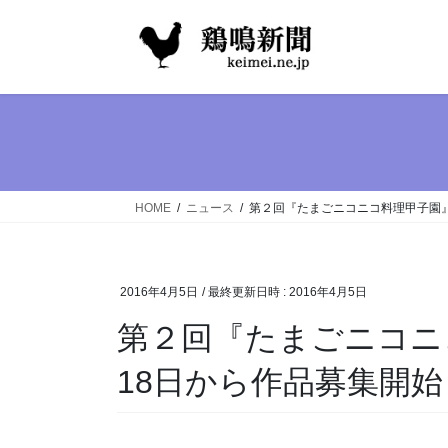
コ
ナ
ン
ビ
テ
ゲ
ン
ー
ツ
シ
へ
ョ
ス
ン
キ
に
ッ
移
HOME
ニュース
第２回『たまごニコニコ料理甲子園』
プ
動
2016年4月5日
/ 最終更新日時 :
2016年4月5日
第２回『たまごニコニ
18日から作品募集開始