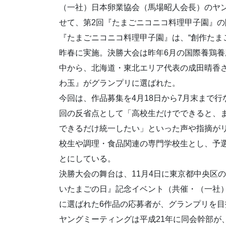
（一社）日本卵業協会（馬場昭人会長）のヤ
せて、第2回『たまごニコニコ料理甲子園』
『たまごニコニコ料理甲子園』は、“創作たま
昨春に実施。決勝大会は昨年6月の国際養鶏養
中から、北海道・東北エリア代表の成田晴香
わ玉』がグランプリに選ばれた。
今回は、作品募集を4月18日から7月末まで
回の反省点として「高校生だけでできると、
できるだけ統一したい」といった声や指摘が
校生や調理・食品関連の専門学校生とし、予
とにしている。
決勝大会の舞台は、11月4日に東京都中央区
いたまごの日』記念イベント（共催・（一社
に選ばれた6作品の応募者が、グランプリを
ヤングミーティングは平成21年に同会幹部が