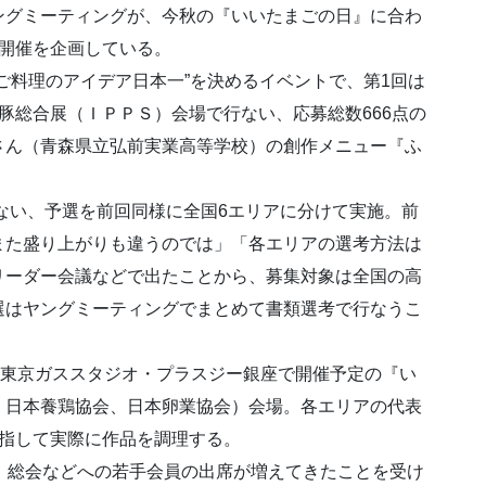
ングミーティングが、今秋の『いいたまごの日』に合わ
の開催を企画している。
ご料理のアイデア日本一”を決めるイベントで、第1回は
豚総合展（ＩＰＰＳ）会場で行ない、応募総数666点の
さん（青森県立弘前実業高等学校）の創作メニュー『ふ
行ない、予選を前回同様に全国6エリアに分けて実施。前
また盛り上がりも違うのでは」「各エリアの選考方法は
リーダー会議などで出たことから、募集対象は全国の高
選はヤングミーティングでまとめて書類選考で行なうこ
の東京ガススタジオ・プラスジー銀座で開催予定の『い
）日本養鶏協会、日本卵業協会）会場。各エリアの代表
目指して実際に作品を調理する。
、総会などへの若手会員の出席が増えてきたことを受け