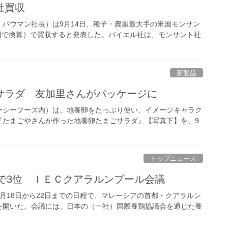
社買収
バウマン社長）は9月14日、種子・農薬最大手の米国モンサン
102円で換算）で買収すると発表した。バイエル社は、モンサント社
新製品
サラダ 友加里さんがパッケージに
ーシーフーズ内）は、地養卵をたっぷり使い、イメージキャラク
『たまごやさんが作った地養卵たまごサラダ』【写真下】を、9
トップニュース
個で3位 ＩＥＣクアラルンプール会議
月18日から22日までの日程で、マレーシアの首都・クアラルン
を開いた。会議には、日本の（一社）国際養鶏協議会を通じた養