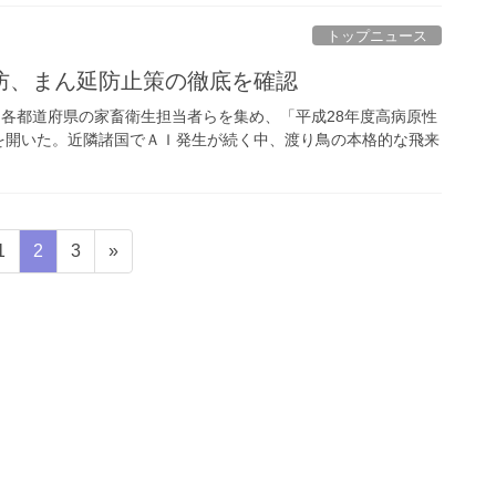
トップニュース
防、まん延防止策の徹底を確認
に各都道府県の家畜衛生担当者らを集め、「平成28年度高病原性
を開いた。近隣諸国でＡＩ発生が続く中、渡り鳥の本格的な飛来
固
固
固
1
2
3
»
定
定
定
ペ
ペ
ペ
ー
ー
ー
ジ
ジ
ジ