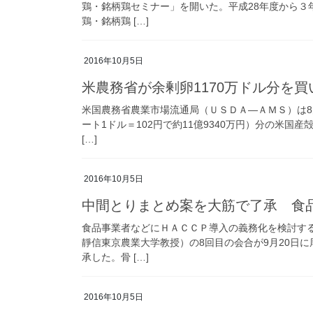
鶏・銘柄鶏セミナー」を開いた。平成28年度から３
鶏・銘柄鶏 […]
2016年10月5日
米農務省が余剰卵1170万ドル分を
米国農務省農業市場流通局（ＵＳＤＡ―ＡＭＳ）は8月
ート1ドル＝102円で約11億9340万円）分の米
[…]
2016年10月5日
中間とりまとめ案を大筋で了承 食
食品事業者などにＨＡＣＣＰ導入の義務化を検討す
靜信東京農業大学教授）の8回目の会合が9月20日
承した。骨 […]
2016年10月5日