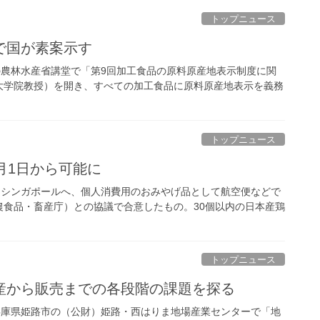
トップニュース
で国が素案示す
の農林水産省講堂で「第9回加工食品の原料原産地表示制度に関
大学院教授）を開き、すべての加工食品に原料原産地表示を義務
トップニュース
月1日から可能に
をシンガポールへ、個人消費用のおみやげ品として航空便などで
食品・畜産庁）との協議で合意したもの。30個以内の日本産鶏
トップニュース
産から販売までの各段階の課題を探る
兵庫県姫路市の（公財）姫路・西はりま地場産業センターで「地