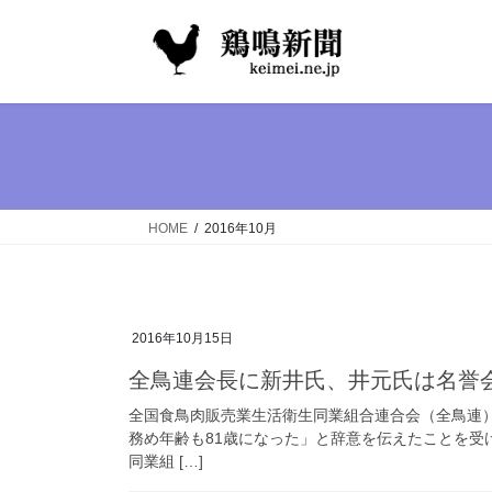
コ
ナ
ン
ビ
テ
ゲ
ン
ー
ツ
シ
へ
ョ
ス
ン
キ
に
ッ
移
HOME
2016年10月
プ
動
2016年10月15日
全鳥連会長に新井氏、井元氏は名誉
全国食鳥肉販売業生活衛生同業組合連合会（全鳥連）
務め年齢も81歳になった」と辞意を伝えたことを受
同業組 […]