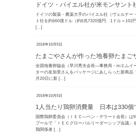
ドイツ・バイエル社が米モンサント
ドイツの製薬・農薬大手のバイエル社（ヴェルナー・
ト社を約660億ドル（約6兆7320億円、1ドル＝
[…]
2016年10月5日
たまごやさんが作った地養卵たまご
全国地養卵協会（早川秀夫会長―事務局・㈱エムイ
ターの友加里さんをパッケージにあしらった新商品
月20日に新 […]
2016年10月5日
1人当たり鶏卵消費量 日本は330
国際鶏卵委員会（ＩＥＣ―ベン・デラート会長）は9
プールで「ＩＥＣグローバルリーダーシップ会議」
鶏関係者 […]