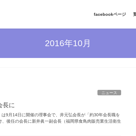
facebookページ
2016年10月
ニュース
会長に
は9月14日に開催の理事会で、井元弘会長が「約30年会長職を
け、後任の会長に新井眞一副会長（福岡県食鳥肉販売業生活衛生