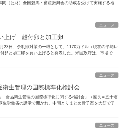
年間（公財）全国競馬・畜産振興会の助成を受けて実施する地
ニュース
買い上げ 殻付卵と加工卵
23日、余剰卵対策の一環として、1170万ドル（現在の平均レ
国産殻付卵と加工卵を買い上げると発表した。米国政府は、市場で
ニュース
品衛生管理の国際標準化検討会
る「食品衛生管理の国際標準化に関する検討会」（座長＝五十君
に厚生労働省の講堂で開かれ、中間とりまとめ骨子案を大筋で了
ニュース