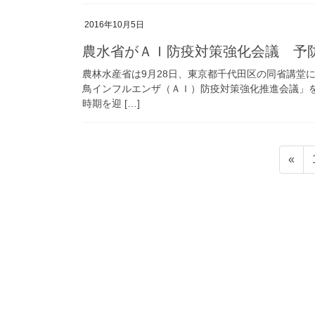
2016年10月5日
農水省がＡＩ防疫対策強化会議 予
農林水産省は9月28日、東京都千代田区の同省講堂
鳥インフルエンザ（ＡＩ）防疫対策強化推進会議」
時期を迎 […]
投
«
稿
の
ペ
ー
ジ
送