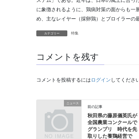
ステム」である。近年は、日本の風土に合っ
に象徴されるように、鶏病対策の面からも一
め、主なレイヤー（採卵鶏）とブロイラーの
特集
カテゴリー
コメントを残す
コメントを投稿するには
ログイン
してくださ
ニュース
前の記事
秋田県の藤原儀英氏が
全国農業コンクールで
グランプリ 時代を先
取りした養鶏経営で