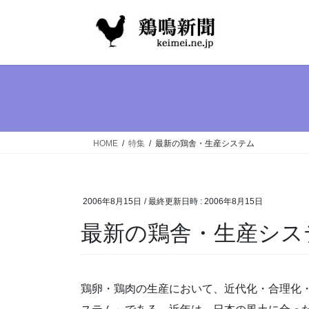
コ
ナ
ン
ビ
テ
ゲ
ン
ー
ツ
シ
へ
ョ
ス
ン
キ
に
ッ
移
HOME
特集
最新の鶏舎・生産システム
プ
動
2006年8月15日
/ 最終更新日時 :
2006年8月15日
最新の鶏舎・生産シス
鶏卵・鶏肉の生産において、近代化・合理化