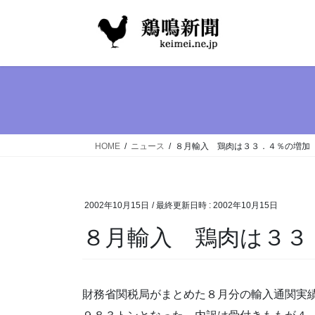
コ
ナ
ン
ビ
テ
ゲ
ン
ー
ツ
シ
へ
ョ
ス
ン
キ
に
ッ
移
HOME
ニュース
８月輸入 鶏肉は３３．４％の増加
プ
動
2002年10月15日
/ 最終更新日時 :
2002年10月15日
８月輸入 鶏肉は３３
財務省関税局がまとめた８月分の輸入通関実