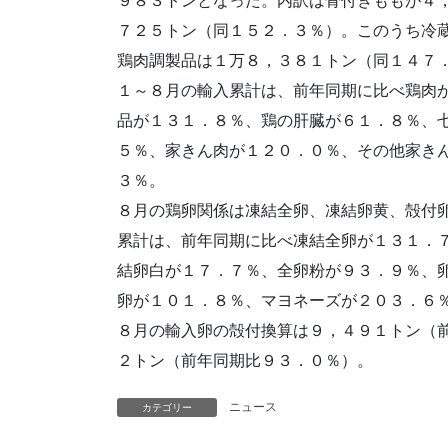
９８３トンとなった。内訳は骨付きももが４
７２５トン（同１５２．３％）。このうち冷
鶏肉調製品は１万８，３８１トン（同１４７
１～８月の輸入累計は、前年同期に比べ鶏肉
品が１３１．８％、鶏の肝臓が６１．８％、
５％、家きん肉が１２０．０％、その他家き
３％。
８月の鶏卵関係は凍結全卵、凍結卵黄、殻付
累計は、前年同期に比べ凍結全卵が１３１．
結卵白が１７．７％、全卵粉が９３．９％、
卵が１０１．８％、マヨネーズが２０３．６
８月の輸入卵の殻付換算は９，４９１トン（
２トン（前年同期比９３．０％）。
ニュース
カテゴリー