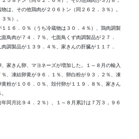
，２５８トン（同６２．６％）、その他鶏肉が３万８，
蔵物は、その他鶏肉が２０６トン（同２６２．３％）。
．３％）。
が１１６．０％（うち冷蔵物は３０．４％）、鶏肉調製
七面鳥肉が７４．７％、七面鳥くず肉調製品が２７．
ん肉調製品が１３９．４％、家きんの肝臓が１１７．
卵、家きん卵、マヨネーズが増加した。１～８月の輸入
７％、凍結卵黄が９６．１％、卵白粉が９３．２％、凍
卵黄粉が１０６．０％、殻付卵が１１９．８％、家きん
％。
前年同月比９４．２％）、１～８月累計は７万３，９６