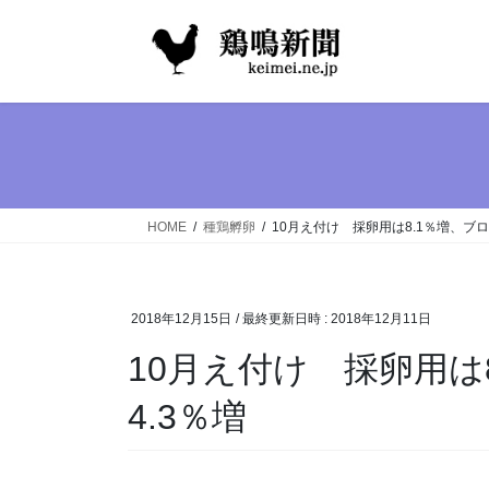
コ
ナ
ン
ビ
テ
ゲ
ン
ー
ツ
シ
へ
ョ
ス
ン
キ
に
ッ
移
HOME
種鶏孵卵
10月え付け 採卵用は8.1％増、ブロ
プ
動
2018年12月15日
/ 最終更新日時 :
2018年12月11日
10月え付け 採卵用は
4.3％増