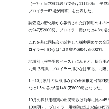
（一社）日本種鶏孵卵協会は11月30日、平成
ブロイラー67場が回答）を公表した。
調査協力孵化場から報告された採卵用めすの出
の947万2000羽、ブロイラー用ひなは4.3％増の
これを基に同協会が試算した採卵用めすの全国推
ロイラー用ひなは4.3％増の6904万8000羽。
地域別（報告羽数ベース）にみると、採卵用
九州で増加。ブロイラー用ひなは東北、北陸
1～10月累計の採卵用めすの全国推定出荷羽数は
なは1.5％増の6億1481万8000羽となった。
10月の採卵用種鶏の出荷羽数は前年に比べ45.5
1000羽）、ブロイラー用種鶏は5.2％減の45万