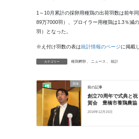
1～10月累計の採卵用種鶏の出荷羽数は前年同期比
89万7000羽）、ブロイラー用種鶏は1.3％減の4
羽）となった。
※え付け羽数の表は
統計情報のページ
に掲載
種鶏孵卵
、
ニュース
、
統計
カテゴリー
団体
前の記事
創立70周年で式典と祝
賀会 豊橋市養鶏農協
2018年12月15日