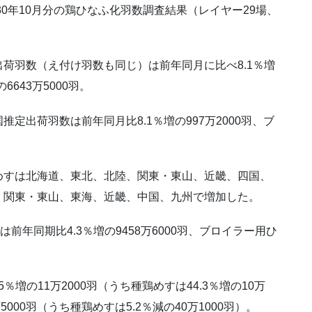
30年10月分の鶏ひなふ化羽数調査結果（レイヤー29場、
荷羽数（え付け羽数も同じ）は前年同月に比べ8.1％増
6643万5000羽。
定出荷羽数は前年同月比8.1％増の997万2000羽、ブ
めすは北海道、東北、北陸、関東・東山、近畿、四国、
、関東・東山、東海、近畿、中国、九州で増加した。
前年同期比4.3％増の9458万6000羽、ブロイラー用ひ
％増の11万2000羽（うち種鶏めすは44.3％増の10万
5000羽（うち種鶏めすは5.2％減の40万1000羽）。