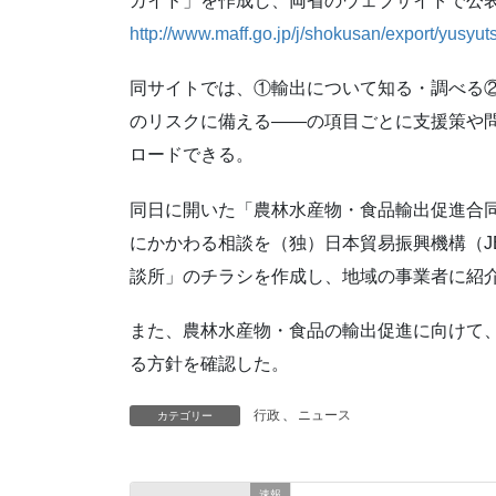
ガイド」を作成し、両省のウェブサイトで公
http://www.maff.go.jp/j/shokusan/export/yusyut
同サイトでは、①輸出について知る・調べる
のリスクに備える――の項目ごとに支援策や
ロードできる。
同日に開いた「農林水産物・食品輸出促進合
にかかわる相談を（独）日本貿易振興機構（JE
談所」のチラシを作成し、地域の事業者に紹
また、農林水産物・食品の輸出促進に向けて
る方針を確認した。
行政
、
ニュース
カテゴリー
速報