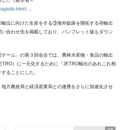
表した（農水省＝
sugaido.html
）。
②輸出に向けた生産をする③海外販路を開拓する④輸出
問い合わせ先を掲載しており、パンフレット版もダウン
同チーム」の第３回会合では、農林水産物・食品の輸出
TRO）に一元化するために「JETRO輸出のあれこれ相
介することにした。
、地方農政局と経済産業局との連携をさらに加速化させ
国際