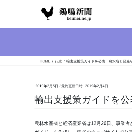
コ
ナ
ン
ビ
テ
ゲ
ン
ー
ツ
シ
へ
ョ
ス
ン
キ
に
ッ
移
HOME
行政
輸出支援策ガイドを公表 農水省と経産
プ
動
2019年2月5日
/ 最終更新日時 :
2019年2月4日
輸出支援策ガイドを公
農林水産省と経済産業省は12月26日、事業