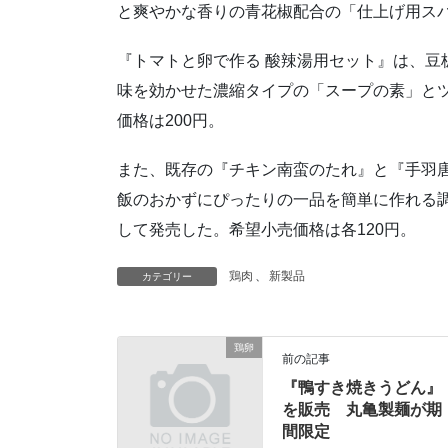
と爽やかな香りの青花椒配合の「仕上げ用スパ
『トマトと卵で作る 酸辣湯用セット』は、豆
味を効かせた濃縮タイプの「スープの素」と
価格は200円。
また、既存の『チキン南蛮のたれ』と『手羽
飯のおかずにぴったりの一品を簡単に作れる
して発売した。希望小売価格は各120円。
鶏肉
、
新製品
カテゴリー
鶏卵
前の記事
『鴨すき焼きうどん』
を販売 丸亀製麺が期
間限定