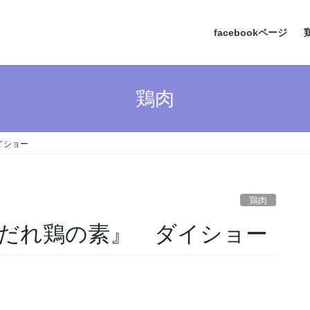
facebookページ
鶏肉
イショー
鶏肉
だれ鶏の素』 ダイショー