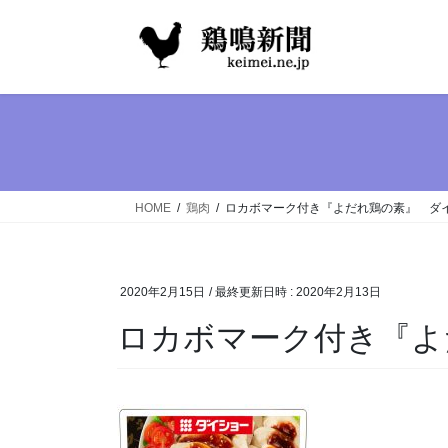
コ
ナ
ン
ビ
テ
ゲ
ン
ー
ツ
シ
へ
ョ
ス
ン
キ
に
ッ
移
HOME
鶏肉
ロカボマーク付き『よだれ鶏の素』 ダ
プ
動
2020年2月15日
/ 最終更新日時 :
2020年2月13日
ロカボマーク付き『よ