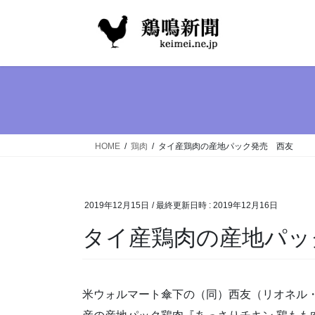
コ
ナ
ン
ビ
テ
ゲ
ン
ー
ツ
シ
へ
ョ
ス
ン
キ
に
ッ
移
HOME
鶏肉
タイ産鶏肉の産地パック発売 西友
プ
動
2019年12月15日
/ 最終更新日時 :
2019年12月16日
タイ産鶏肉の産地パッ
米ウォルマート傘下の（同）西友（リオネル・