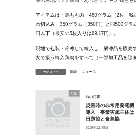
産の産地パック鶏肉『あっさりチキン 鶏もも
アイテムは「鶏もも肉」480グラム（2枚、税抜
肉切込み」350グラム（350円）と同500グラ
円以下（最安の5枚入りは69.17円）。
現地で包装・冷凍して輸入し、解凍品を販売
友で扱う輸入鶏肉をすべて（一部加工品を除
鶏肉
、
ニュース
カテゴリー
行政
前の記事
災害時の非常用発電機
導入 事業実施主体は
日鶏協と食鳥協
2019年12月5日