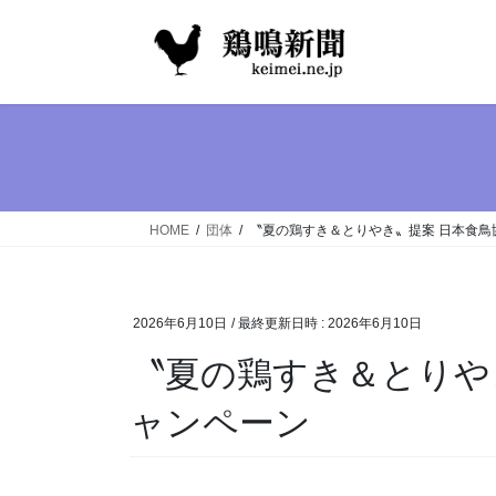
コ
ナ
ン
ビ
テ
ゲ
ン
ー
ツ
シ
へ
ョ
ス
ン
キ
に
ッ
移
HOME
団体
〝夏の鶏すき＆とりやき〟提案 日本食鳥
プ
動
2026年6月10日
/ 最終更新日時 :
2026年6月10日
〝夏の鶏すき＆とりや
ャンペーン