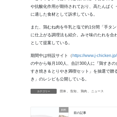
や抗酸化作用が期待されており、高たんぱく
に適した食材として訴求している。
また、鶏むね肉を牛乳と塩で約1分間「手タ
に仕上がる調理法も紹介。みそ味のたれを合
として提案している。
期間中は特設サイト（
https://www.j-chicken.jp
の中から毎月100人、合計300人に『鶏す
すき焼き＆とりやき満喫セット」を抽選で贈
き」のレシピも公開している。
団体
、
告知
、
鶏肉
、
ニュース
カテゴリー
飼料
前の記事