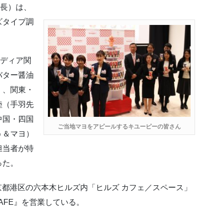
社長）は、
ズタイプ調
メディア関
バター醤油
）、関東・
陸（手羽先
中国・四国
ご当地マヨをアピールするキユーピーの皆さん
う＆マヨ）
担当者が特
った。
東京都港区の六本木ヒルズ内「ヒルズ カフェ／スペース」
rt! CAFE』を営業している。