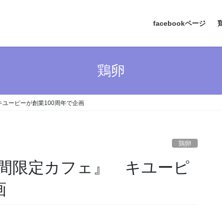
facebookページ
鶏卵
ユーピーが創業100周年で企画
鶏卵
間限定カフェ』 キユーピ
画