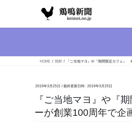
コ
ナ
ン
ビ
テ
ゲ
ン
ー
ツ
シ
へ
ョ
ス
ン
キ
に
ッ
移
HOME
鶏卵
『ご当地マヨ』や『期間限定カフェ』 キ
プ
動
2019年3月25日
/ 最終更新日時 :
2019年3月25日
『ご当地マヨ』や『期
ーが創業100周年で企