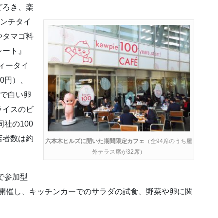
どろき、楽
ランチタイ
やタマゴ料
レート』
ティータイ
0円）、
まで白い卵
ライスのビ
社の100
店者数は約
六本木ヒルズに開いた期間限定カフェ
（全94席のうち屋
外テラス席が32席）
で参加型
t! PARK』を開催し、キッチンカーでのサラダの試食、野菜や卵に関