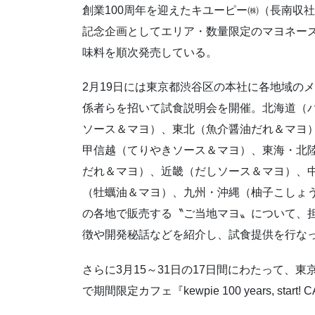
創業100周年を迎えたキユーピー㈱（長南収
記念企画としてエリア・数量限定のマヨネー
味料を順次発売している。
2月19日には東京都渋谷区の本社に各地域の
係者らを招いて試食説明会を開催。北海道（
ソース＆マヨ）、東北（魚介醤油だれ＆マヨ
甲信越（てりやきソース＆マヨ）、東海・北
だれ＆マヨ）、近畿（だしソース＆マヨ）、
（牡蠣油＆マヨ）、九州・沖縄（柚子こしょ
の各地で販売する〝ご当地マヨ〟について、
徴や開発秘話などを紹介し、試食提供を行な
さらに3月15～31日の17日間にわたって、
で期間限定カフェ『kewpie 100 years, sta