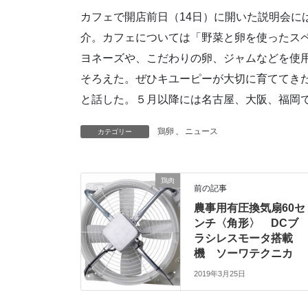
カフェで開店前日（14日）に開いた説明会に
介。カフェについては「野菜と卵を使ったス
ヨネーズや、こだわりの卵、ジャムなどを使
そろえた。ぜひキユーピーが大切に育ててき
と話した。５月以降には名古屋、大阪、福岡
鶏卵
、
ニュース
カテゴリー
鶏肉
前の記事
農事用有圧換気扇60セ
ンチ〈角形〉 DCブ
ラシレスモータ搭載
機 ソーワテクニカ
2019年3月25日