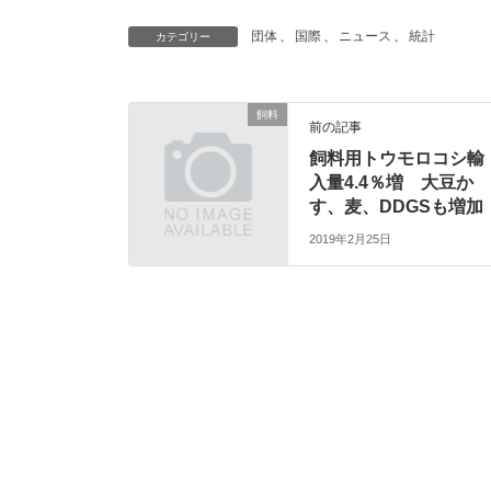
団体
、
国際
、
ニュース
、
統計
カテゴリー
飼料
前の記事
飼料用トウモロコシ輸
入量4.4％増 大豆か
す、麦、DDGSも増加
2019年2月25日