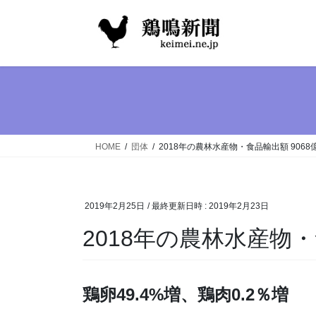
コ
ナ
ン
ビ
テ
ゲ
ン
ー
ツ
シ
へ
ョ
ス
ン
キ
に
ッ
移
HOME
団体
2018年の農林水産物・食品輸出額 9068
プ
動
2019年2月25日
/ 最終更新日時 :
2019年2月23日
2018年の農林水産物・
鶏卵49.4%増、鶏肉0.2％増