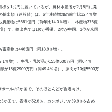
目標を1兆円に置いているが、農林水産省が2月8日に発
の輸出額（速報値）は、6年連続増加の前年比12.4％増
農産物は5661億円（前年比14.0％増）、林産物376億
.3％増）で、輸出先では1位が香港、2位が中国、3位が米国
ち畜産物は446億円（同18.8％増）。
.1％増）、牛乳・乳製品が153億600万円（同6.4％
卵が15億2900万円（同49.4％増）、豚肉が10億5500万
ガポールの2か国で、そのほとんどが香港向け。
か国で、香港が52.8％、カンボジアが39.8％を占め