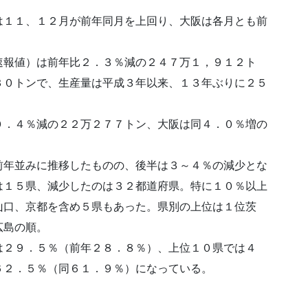
。
は１１、１２月が前年同月を上回り、大阪は各月とも前
速報値）は前年比２．３％減の２４７万１，９１２ト
３０トンで、生産量は平成３年以来、１３年ぶりに２５
０．４％減の２２万２７７トン、大阪は同４．０％増の
前年並みに推移したものの、後半は３～４％の減少とな
は１５県、減少したのは３２都道府県。特に１０％以上
山口、京都を含め５県もあった。県別の上位は１位茨
広島の順。
は２９．５％（前年２８．８％）、上位１０県では４
６２．５％（同６１．９％）になっている。