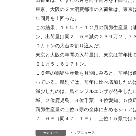
出荷量は、いずれの月も前年同月を下回った
東京、大阪の２大消費都市の入荷量は、東京
年同月を上回った。
この結果、１６年１～１２月の鶏卵生産量（
ン、出荷量は同２．５％減の２３９万２，７
０万トンの大台を割り込んだ。
東京と大阪の年間の入荷量は、東京は前年比
２１万５，６１７トン。
１６年の鶏卵生産量を月別にみると、前半は
っている。県別では、前年に比べ増加したの
減少したのは、鳥インフルエンザが発生した
城、２位鹿児島、３位千葉、４位愛知、５位
鶏卵生産量の上位５県の全体に占めるシェア
７．６％（同４７．１％）、上位１５県では
トップニュース
カテゴリー