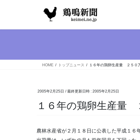
コ
ナ
ン
ビ
テ
ゲ
ン
ー
ツ
シ
へ
ョ
ス
ン
キ
に
ッ
移
HOME
トップニュース
１６年の鶏卵生産量 ２５０
プ
動
2005年2月25日
/ 最終更新日時 :
2005年2月25日
１６年の鶏卵生産量 
農林水産省が２月１８日に公表した平成１６