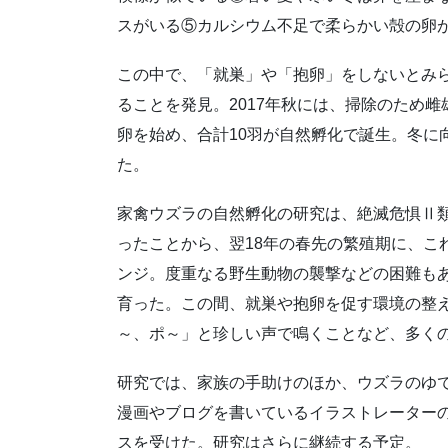
スがいる⑤カルシウム不足で柔らかい殻の卵
この中で、「就巣」や「抱卵」をしないとみ
ることを発見。2017年秋には、掃除のため
卵を始め、合計10羽が自然孵化で誕生。冬に
た。
家禽ウズラの自然孵化の研究は、絶滅危惧Ⅱ
ったことから、翌18年の春先の繁殖期に、こ
ンジ。度重なる野生動物の襲撃などの困難も
育った。この間、就巣や抱卵を促す環境の整
～、ポ～」と珍しい声で鳴くことなど、多く
研究では、家族の手助けのほか、ウズラのゆ
漫画やブログを書いているイラストレーター
スを受けた。研究はさらに継続する予定。