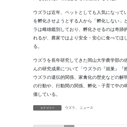
ウズラは近年、ペットとしても人気になって
を孵化させようとする人から「孵化しない」
ラは雌雄鑑別しており、孵化させるのは奇跡
れるが、農家ではより安全・安心に食べてほ
る。
ウズラを長年研究してきた岡山大学農学部の
んの研究成果について「ウズラの『就巣』『
ウズラの遺伝的関係、家禽化の歴史などの解
の行動や、行動間の関係、孵化・子育て中の
価している。
ウズラ
、
ニュース
カテゴリー