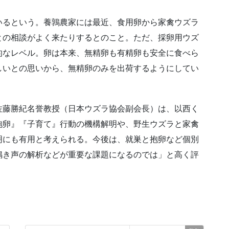
いるという。養鶉農家には最近、食用卵から家禽ウズラ
との相談がよく来たりするとのこと。ただ、採卵用ウズ
的なレベル。卵は本来、無精卵も有精卵も安全に食べら
しいとの思いから、無精卵のみを出荷するようにしてい
佐藤勝紀名誉教授（日本ウズラ協会副会長）は、以西く
抱卵』『子育て』行動の機構解明や、野生ウズラと家禽
明にも有用と考えられる。今後は、就巣と抱卵など個別
鳴き声の解析などが重要な課題になるのでは」と高く評