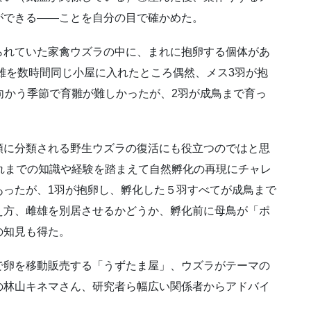
ができる――ことを自分の目で確かめた。
られていた家禽ウズラの中に、まれに抱卵する個体があ
雌雄を数時間同じ小屋に入れたところ偶然、メス3羽が抱
向かう季節で育雛が難しかったが、2羽が成鳥まで育っ
類に分類される野生ウズラの復活にも役立つのではと思
れまでの知識や経験を踏まえて自然孵化の再現にチャレ
あったが、1羽が抱卵し、孵化した５羽すべてが成鳥まで
え方、雌雄を別居させるかどうか、孵化前に母鳥が「ポ
の知見も得た。
で卵を移動販売する「うずたま屋」、ウズラがテーマの
の林山キネマさん、研究者ら幅広い関係者からアドバイ