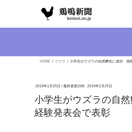
コ
ナ
ン
ビ
テ
ゲ
ン
ー
ツ
シ
へ
ョ
ス
ン
キ
に
ッ
移
HOME
ウズラ
小学生がウズラの自然孵化に成功 徳
プ
動
2019年1月25日
/ 最終更新日時 :
2019年1月25日
小学生がウズラの自然
経験発表会で表彰