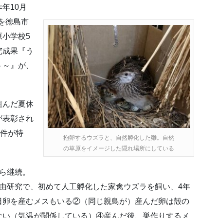
年10月
」を徳島市
小学校5
究成果『う
ト～』が、
組んだ夏休
が表彰され
5件が特
抱卵するウズラと、自然孵化した雛。自然
の草原をイメージした隠れ場所にしている
ら継続。
由研究で、初めて人工孵化した家禽ウズラを飼い、4年
日卵を産むメスもいる②（同じ親鳥が）産んだ卵は殻の
ない（気温が関係している）④産んだ後、巣作りするメ