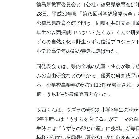
徳島県教育委員会と（公社）徳島県教育会は昨
28日、平成30年度「第75回科学経験発表会
の徳島県教育会館で開き、同県石井町立高川原
年生の以西拓誠（いさい・たくみ）くんの研
ずらの自然ふ化～野生うずら復活プロジェク
小学校高学年の部の特選に選ばれた。
同発表会では、県内全域の児童・生徒が取り
みの自由研究などの中から、優秀な研究成果
る。小学校高学年の部では13件が発表され、
選、うち1件が最優秀賞となった。
以西くんは、ウズラの研究を小学3年生の時か
3年生時には『うずらを育てる』がテーマの自
生時には『うずらの卵と出産』に挑戦。①毎
模様が似ている③暑い夏や寒い冬は卵を産ま