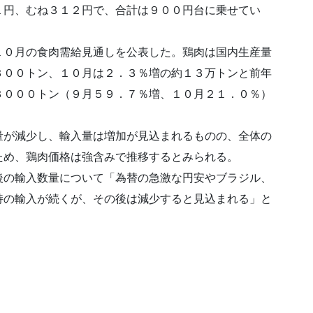
１円、むね３１２円で、合計は９００円台に乗せてい
１０月の食肉需給見通しを公表した。鶏肉は国内生産量
３００トン、１０月は２．３％増の約１３万トンと前年
３０００トン（９月５９．７％増、１０月２１．０％）
。
量が減少し、輸入量は増加が見込まれるものの、全体の
ため、鶏肉価格は強含みで推移するとみられる。
後の輸入数量について「為替の急激な円安やブラジル、
持の輸入が続くが、その後は減少すると見込まれる」と