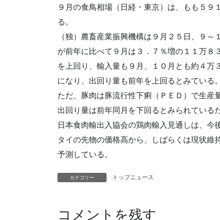
９月の食鳥相場（日経・東京）は、もも５９
る。
（独）農畜産業振興機構は９月２５日、９～
が前年に比べて９月は３．７％増の１１万８
を上回り、輸入量も９月、１０月とも約４万
になり、出回り量も前年を上回るとみている
ただ、豚肉は豚流行性下痢（ＰＥＤ）で生産
出回り量は前年同月を下回るとみられている
日本食肉輸出入協会の鶏肉輸入見通しは、今
タイの先物の価格高から、しばらくは現状維
予測している。
トップニュース
カテゴリー
コメントを残す