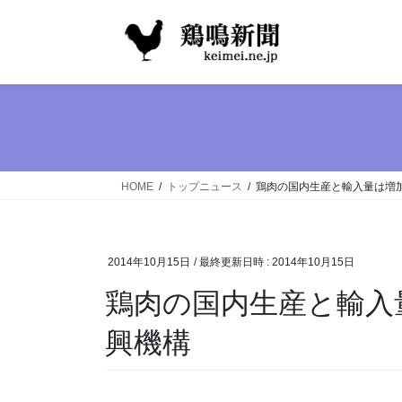
コ
ナ
ン
ビ
テ
ゲ
ン
ー
ツ
シ
へ
ョ
ス
ン
キ
に
ッ
移
HOME
トップニュース
鶏肉の国内生産と輸入量は増
プ
動
2014年10月15日
/ 最終更新日時 :
2014年10月15日
鶏肉の国内生産と輸入
興機構