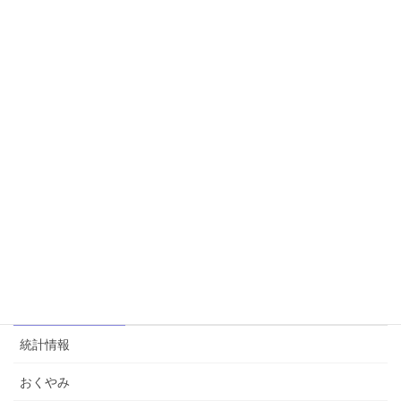
新規購読お申込み
コミュニティー
統計情報
おくやみ