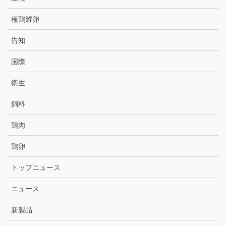
種鶏孵卵
告知
国際
衛生
飼料
鶏肉
鶏卵
トップニュース
ニュース
新製品