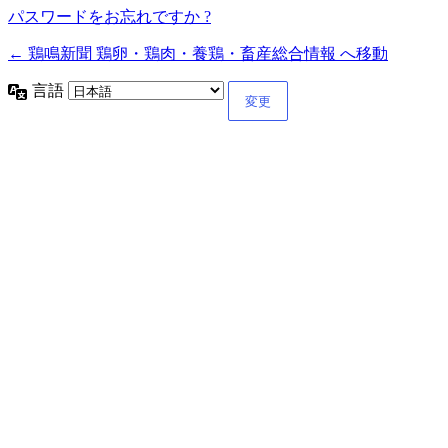
パスワードをお忘れですか ?
← 鶏鳴新聞 鶏卵・鶏肉・養鶏・畜産総合情報 へ移動
言語