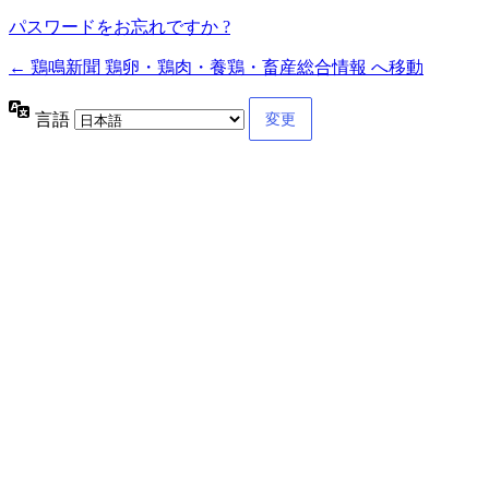
パスワードをお忘れですか ?
← 鶏鳴新聞 鶏卵・鶏肉・養鶏・畜産総合情報 へ移動
言語