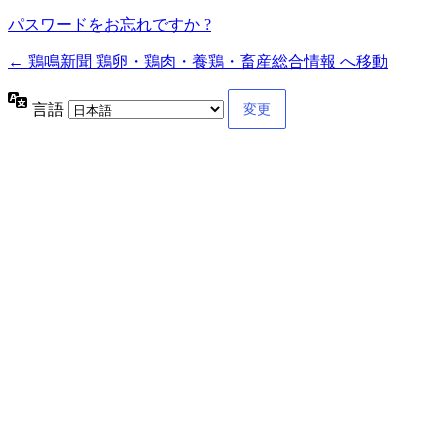
パスワードをお忘れですか ?
← 鶏鳴新聞 鶏卵・鶏肉・養鶏・畜産総合情報 へ移動
言語