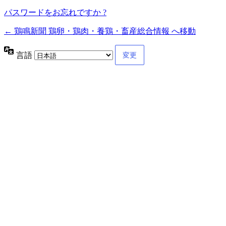
パスワードをお忘れですか ?
← 鶏鳴新聞 鶏卵・鶏肉・養鶏・畜産総合情報 へ移動
言語