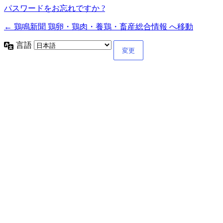
パスワードをお忘れですか ?
← 鶏鳴新聞 鶏卵・鶏肉・養鶏・畜産総合情報 へ移動
言語