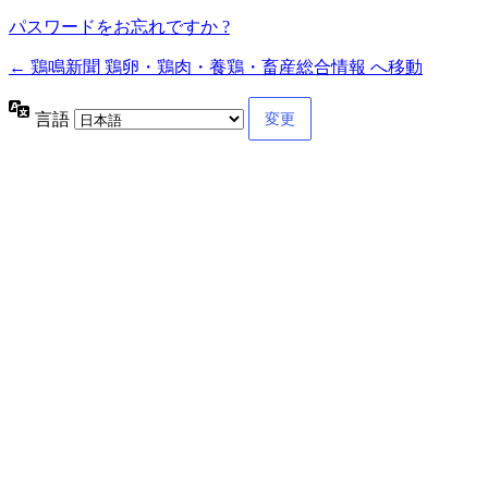
パスワードをお忘れですか ?
← 鶏鳴新聞 鶏卵・鶏肉・養鶏・畜産総合情報 へ移動
言語