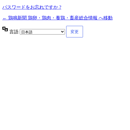
パスワードをお忘れですか ?
← 鶏鳴新聞 鶏卵・鶏肉・養鶏・畜産総合情報 へ移動
言語