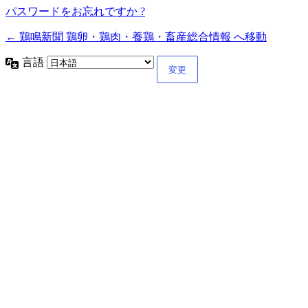
パスワードをお忘れですか ?
← 鶏鳴新聞 鶏卵・鶏肉・養鶏・畜産総合情報 へ移動
言語