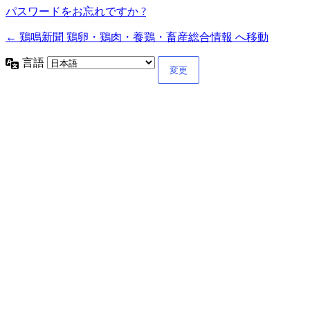
パスワードをお忘れですか ?
← 鶏鳴新聞 鶏卵・鶏肉・養鶏・畜産総合情報 へ移動
言語