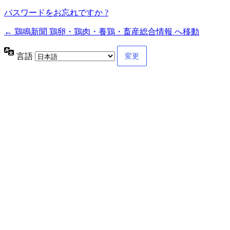
パスワードをお忘れですか ?
← 鶏鳴新聞 鶏卵・鶏肉・養鶏・畜産総合情報 へ移動
言語