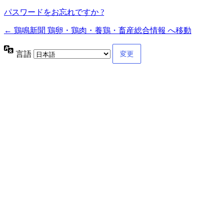
パスワードをお忘れですか ?
← 鶏鳴新聞 鶏卵・鶏肉・養鶏・畜産総合情報 へ移動
言語