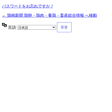
パスワードをお忘れですか ?
← 鶏鳴新聞 鶏卵・鶏肉・養鶏・畜産総合情報 へ移動
言語