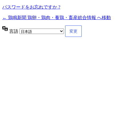
パスワードをお忘れですか ?
← 鶏鳴新聞 鶏卵・鶏肉・養鶏・畜産総合情報 へ移動
言語