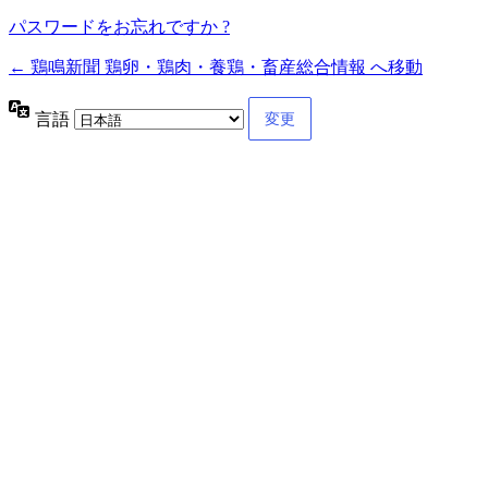
パスワードをお忘れですか ?
← 鶏鳴新聞 鶏卵・鶏肉・養鶏・畜産総合情報 へ移動
言語