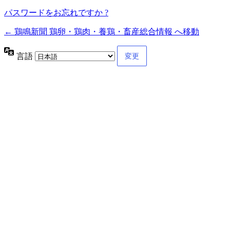
パスワードをお忘れですか ?
← 鶏鳴新聞 鶏卵・鶏肉・養鶏・畜産総合情報 へ移動
言語