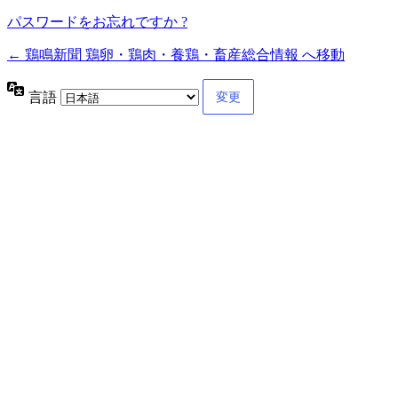
パスワードをお忘れですか ?
← 鶏鳴新聞 鶏卵・鶏肉・養鶏・畜産総合情報 へ移動
言語