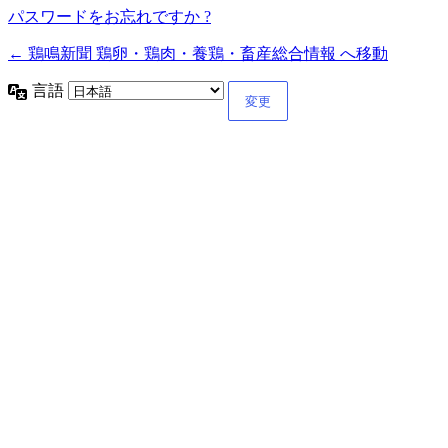
パスワードをお忘れですか ?
← 鶏鳴新聞 鶏卵・鶏肉・養鶏・畜産総合情報 へ移動
言語