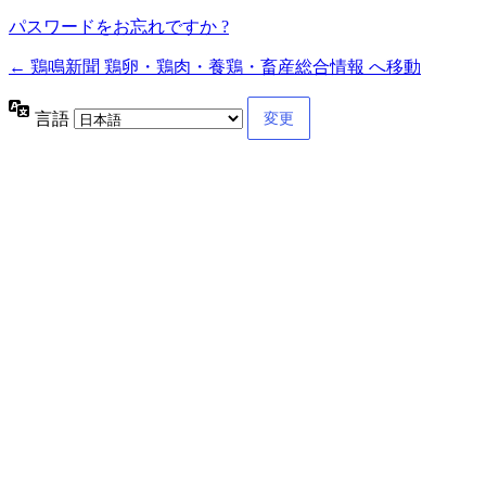
パスワードをお忘れですか ?
← 鶏鳴新聞 鶏卵・鶏肉・養鶏・畜産総合情報 へ移動
言語