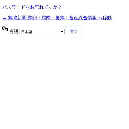
パスワードをお忘れですか ?
← 鶏鳴新聞 鶏卵・鶏肉・養鶏・畜産総合情報 へ移動
言語