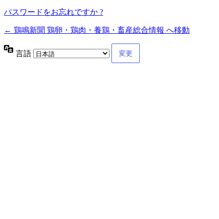
パスワードをお忘れですか ?
← 鶏鳴新聞 鶏卵・鶏肉・養鶏・畜産総合情報 へ移動
言語