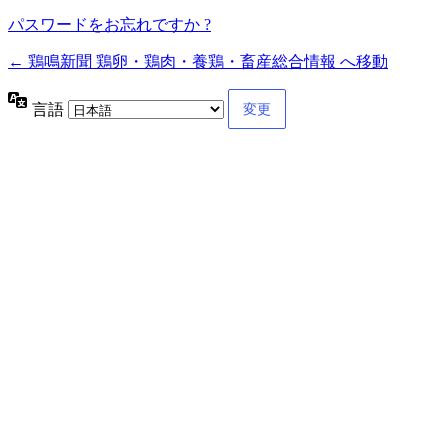
パスワードをお忘れですか ?
← 鶏鳴新聞 鶏卵・鶏肉・養鶏・畜産総合情報 へ移動
言語