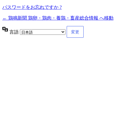
パスワードをお忘れですか ?
← 鶏鳴新聞 鶏卵・鶏肉・養鶏・畜産総合情報 へ移動
言語