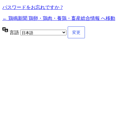
パスワードをお忘れですか ?
← 鶏鳴新聞 鶏卵・鶏肉・養鶏・畜産総合情報 へ移動
言語