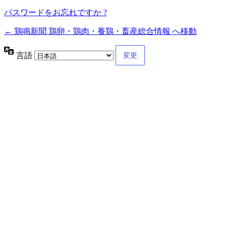
パスワードをお忘れですか ?
← 鶏鳴新聞 鶏卵・鶏肉・養鶏・畜産総合情報 へ移動
言語