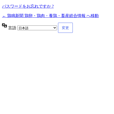
パスワードをお忘れですか ?
← 鶏鳴新聞 鶏卵・鶏肉・養鶏・畜産総合情報 へ移動
言語